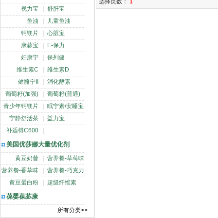
选择页数：
1
视力宝
|
舒肝宝
鱼油
|
儿童鱼油
钙镁片
|
心脏宝
康蒜宝
|
E-保力
妇康宁
|
保列健
维生素C
|
维生素D
健骼宁II
|
消化酵素
葡萄籽(加强)
|
葡萄籽(普通)
青少年钙镁片
|
眠宁素/安睡宝
宁静舒活茶
|
益力宝
补适得C600
|
美国优莎娜大量优化剂
黄豆奶昔
|
营养餐-草莓味
营养餐-香草味
|
营养餐-巧克力
黄豆蛋白粉
|
超级纤维素
葆婴葆苾康
所有分类>>