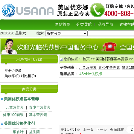
网站首页
分类导航
品牌导航
购物帮
2026/8/8 星期六
搜索
您的位置：
首页
>>
美国优莎娜基本营养
>>
用户信息 | USER
子类列表：
儿童营养素
青少年营养素
健康10
注册
/
登录
选择品牌：
USANA优莎娜
购物车(0)
对比框(0)
商品分类
美国优莎娜基本营养
儿童营养素
|
青少年营养素
健康100套装
|
基本营养素
美国优莎娜优化剂
第1页/共1页 上一页 下一页 页面跳转：
银杏叶
|
益生菌