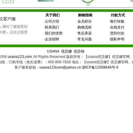
关于我们
购物指南
付款方式
·
公司介绍
·
会员积分
·
银行转账
·
联系我们
·
购物流程
·
在线支付
·
我们的优势
·
售后承诺
·
货到付款
·
企业招聘
·
常见问题
·
隐私申明
USANA
优莎娜
优莎纳
 2006
usana123.com
. All Rights Reserved.版权所有：【usana优莎娜】优莎娜
线：订购专线（免长途费）：400-808-7826 地址：【usana优莎娜】优莎娜官网
客户服务邮箱：
usana123com@yahoo.cn
浙ICP备11058648号-5