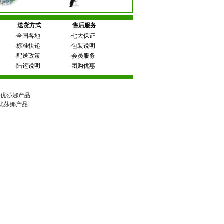
送货方式
售后服务
·
全国各地
·
七大保证
·
标准快递
·
包装说明
·
配送政策
·
会员服务
·
陆运说明
·
团购优惠
官网、优莎娜产品
、优莎娜产品