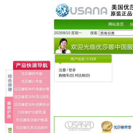
网站首页
2026/8/10 星期一
搜索
用户信息 | USER
注册
/
登录
优莎娜四件套
购物车(0)
对比框(0)
优莎娜八件套
优莎娜稻米纤维磨砂膏
优莎娜柔润补湿洁面乳
优莎娜柔润补湿爽肤水
日间修护抗晒乳液
优莎娜柔润修护晚霜
优莎娜完美活肌精华