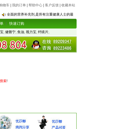
购物车
|
我的订单
|
帮助中心
|
客户反馈
|
收藏本站
全面的营养补充剂,是所有注重健康人士的最
单
快速订购
宝
,
健骼宁
,
鱼油
,
视力宝
,
钙镁片
,
搜索
!