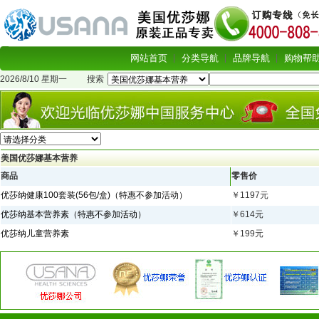
网站首页
分类导航
品牌导航
购物帮
2026/8/10 星期一
搜索
美国优莎娜基本营养
商品
零售价
优莎纳健康100套装(56包/盒)（特惠不参加活动）
￥1197元
优莎纳基本营养素（特惠不参加活动）
￥614元
优莎纳儿童营养素
￥199元