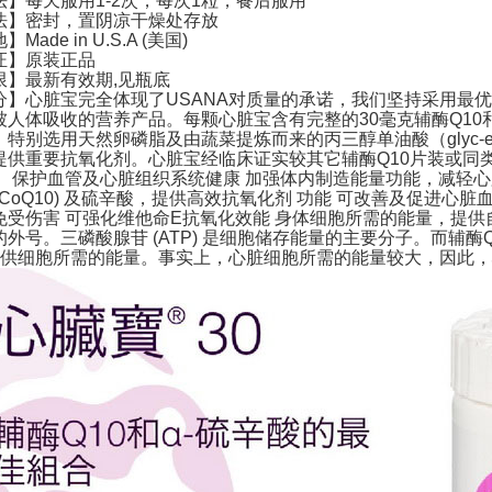
法
】每天服用1-2次，每次1粒，餐后服用
法
】密封，置阴凉干燥处存放
地
】Made in U.S.A (美国)
证
】原装正品
限
】最新有效期,见瓶底
分
】心脏宝完全体现了USANA对质量的承诺，我们坚持采用最
人体吸收的营养产品。每颗心脏宝含有完整的30毫克辅酶Q10和1
特别选用天然卵磷脂及由蔬菜提炼而来的丙三醇单油酸（glyc-erin 
提供重要抗氧化剂。心脏宝经临床证实较其它辅酶Q10片装或同
进、保护血管及心脏组织系统健康 加强体内制造能量功能，减轻心
 (CoQ10) 及硫辛酸，提供高效抗氧化剂 功能 可改善及促进
免受伤害 可强化维他命E抗氧化效能 身体细胞所需的能量，提
外号。三磷酸腺苷 (ATP) 是细胞储存能量的主要分子。而辅酶Q1
，以供细胞所需的能量。事实上，心脏细胞所需的能量较大，因此，