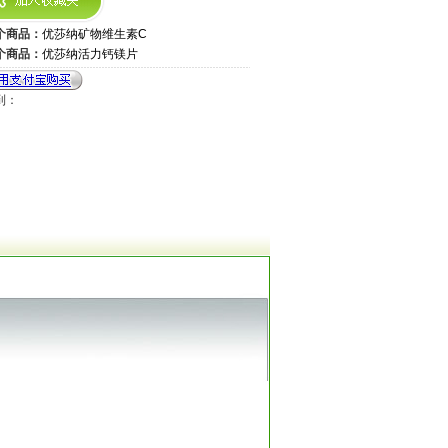
个商品：
优莎纳矿物维生素C
个商品：
优莎纳活力钙镁片
到：