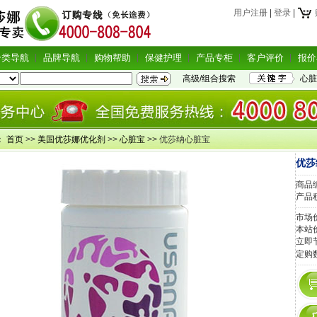
用户注册
|
登录
|
分类导航
品牌导航
购物帮助
保健护理
产品专柜
客户评价
报价
高级/组合搜索
心脏
：
首页
>>
美国优莎娜优化剂
>>
心脏宝
>> 优莎纳心脏宝
优莎
商品编
产品
市场
本站
立即
定购