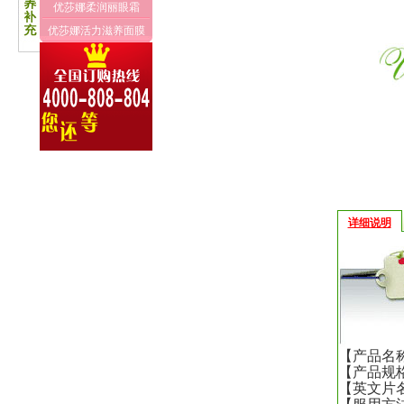
优莎娜柔润丽眼霜
优莎娜活力滋养面膜
详细说明
【
产品名
【
产品规
【
英文片