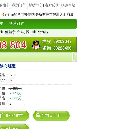
购物车
|
我的订单
|
帮助中心
|
客户反馈
|
收藏本站
全面的营养补充剂,是所有注重健康人士的最
单
快速订购
宝
,
健骼宁
,
鱼油
,
视力宝
,
钙镁片
,
纳心脏宝
号：123
积分：
32
价格：
￥496元
价格：
￥373元
节省：
￥123元
数量：