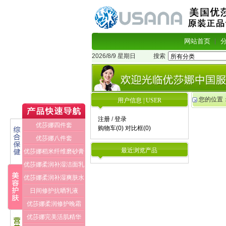
网站首页
2026/8/9 星期日
搜索
您的位置
用户信息 | USER
注册
/
登录
优莎娜四件套
购物车(0)
对比框(0)
优莎娜八件套
最近浏览产品
优莎娜稻米纤维磨砂膏
优莎娜柔润补湿洁面乳
优莎娜柔润补湿爽肤水
日间修护抗晒乳液
优莎娜柔润修护晚霜
优莎娜完美活肌精华