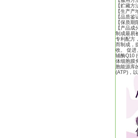
【
服用方
【
贮藏方
【
生产产
【
品质鉴
【
保质期
【
产品成
制成最易被
专利配方，
而制成，
收。 促
辅酶Q10
体细胞膜
胞能源库的
(ATP)