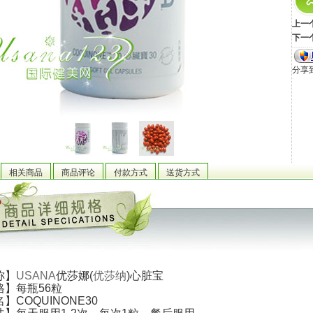
上一
下一
分享
相关商品
商品评论
付款方式
送货方式
称
】
USANA
优莎娜(
优莎纳
)心脏宝
格
】每瓶56粒
名
】COQUINONE30