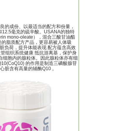
优良的成份、以最适当的配方和份量，
2.5毫克的硫辛酸。USANA的独特
mono-oleate），混合三酸甘油酯
类的脂质配方产品，更容易被人体吸
脏负荷，提升体能表现 配方蕴含高效
心脏血管组织系统健康 抵抗游离基，保护身
供自细胞内的腺粒体。因此腺粒体亦有细
0(CoQ10) 的作用是制造三磷酸腺苷
心脏含有高量的辅酶Q10 。