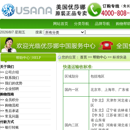
网站首页
分类导航
品牌导航
购物帮
2026/8/7 星期五
搜索
您的位置：
首页
>>
帮助中心
>> 标准快递
帮助中心 | HELP
关于我们
快递运输收标准
:
>> 公司介绍
区域划分
包括地区
>> 联系我们
>> 我们的优势
>> 企业招聘
国内一区
北京市、上海市、广东省
购物指南
>> 会员积分
【华 北】 天津市 河北省
>> 购物流程
区
【东 北】 辽宁省 吉林省
>> 售后承诺
【华 东】 江苏省 浙江省 
>> 常见问题
省 山东省
付款方式
国内二区
【中 南】 河南省 湖北省
>> 银行转账