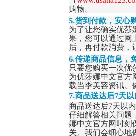
（
www.
usana123
.c
购物。
5
.货到付款，安心
为了让您确实
优莎
果，您可以通过网
后，再付款消费，
6.传递商品信息，
只要您购买一次
优
为
优莎娜中文官方
载当季美容资讯、
7.商品送达后7天
商品送达后7天以
仔细解答相关问题
娜中文官方网
时刻
关。我们会细心地