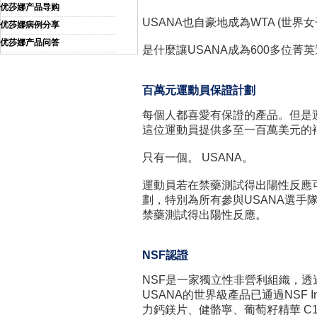
优莎娜产品导购
USANA也自豪地成為WTA (世
优莎娜病例分享
优莎娜产品问答
是什麼讓USANA成為600多位菁
百萬元運動員保證計劃
每個人都喜愛有保證的產品。但是
這位運動員提供多至一百萬美元的
只有一個。 USANA。
運動員若在禁藥測試得出陽性反應
劃，特別為所有參與USANA選手
禁藥測試得出陽性反應。
NSF認證
NSF是一家獨立性非營利組織，
USANA的世界級產品已通過NSF I
力鈣鎂片、健骼寧、葡萄籽精華 C