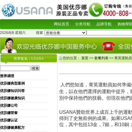
网站首页
分类导航
品牌导航
购物帮
2026/8/8 星期六
搜索
您的位置：
首页
>>
套餐列表
>> 菁英運動
营养套装｜USANA
营养调理
优莎娜典型案例
人們想知道，菁英運動員如何準備
优莎娜知识问答
生，以在他們選擇的運動中提升，
別中保持他們的技藝。但現在他們的
优莎娜健康知识
优莎娜公司
USANA贊助世界上成百上千的運動
优莎娜荣誉
得到了史無前例的成果。如果USA
优莎娜认证
位，其中包括13金，7銀，和10
优莎娜健康配方